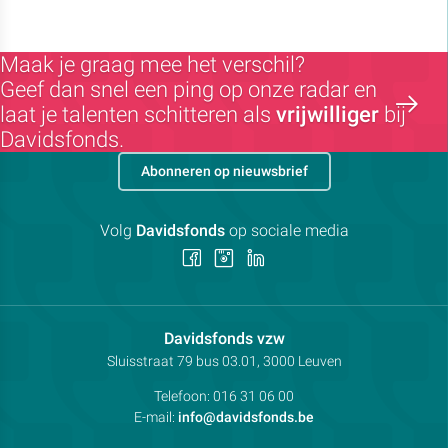
Maak je graag mee het verschil?
Geef dan snel een ping op onze radar en
laat je talenten schitteren als
vrijwilliger
bij
Davidsfonds.
Abonneren op nieuwsbrief
Volg
Davidsfonds
op sociale media
Volg
Volg
Volg
ons
ons
ons
op
op
op
Facebook
Instagram
LinkedIn
Contactpersoon:
Davidsfonds vzw
Adres:
Sluisstraat 79
bus 03.01, 3000
Leuven
Telefoon:
016 31 06 00
E-mail:
info@davidsfonds.be