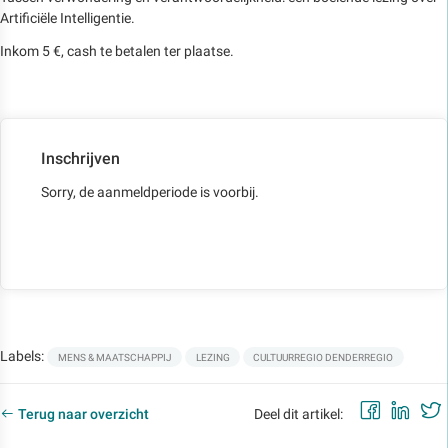
Artificiële Intelligentie.
Inkom 5 €, cash te betalen ter plaatse.
Inschrijven
Sorry, de aanmeldperiode is voorbij.
Labels:
MENS & MAATSCHAPPIJ
LEZING
CULTUURREGIO DENDERREGIO
Faceb
Lin
Terug naar overzicht
Deel dit artikel: