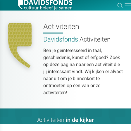
Zoe
Dir
Activiteiten
Davidsfonds
Activiteiten
Zoek:
Ben je geïnteresseerd in taal,
geschiedenis, kunst of erfgoed? Zoek
Zoeken
op deze pagina naar een activiteit die
jij interessant vindt. Wij kijken er alvast
naar uit om je binnenkort te
ontmoeten op één van onze
activiteiten!
Activiteiten
in de kijker