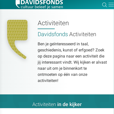
Zoe
Dir
Activiteiten
Davidsfonds
Activiteiten
Zoek:
Ben je geïnteresseerd in taal,
geschiedenis, kunst of erfgoed? Zoek
Zoeken
op deze pagina naar een activiteit die
jij interessant vindt. Wij kijken er alvast
naar uit om je binnenkort te
ontmoeten op één van onze
activiteiten!
Activiteiten
in de kijker