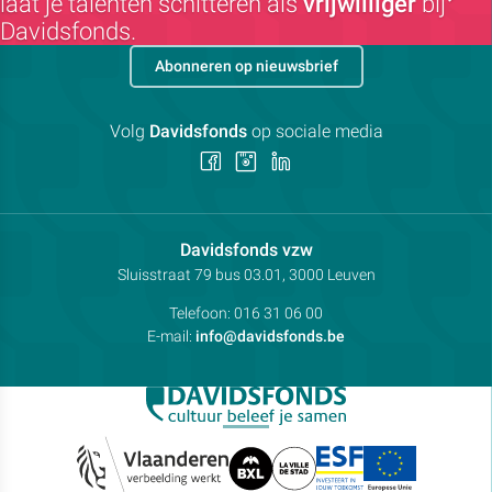
laat je talenten schitteren als
vrijwilliger
bij
Davidsfonds.
Abonneren op nieuwsbrief
Volg
Davidsfonds
op sociale media
Volg
Volg
Volg
ons
ons
ons
op
op
op
Facebook
Instagram
LinkedIn
Contactpersoon:
Davidsfonds vzw
Adres:
Sluisstraat 79
bus 03.01, 3000
Leuven
Telefoon:
016 31 06 00
E-mail:
info@davidsfonds.be