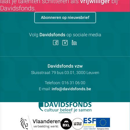
laat je talenten schitteren als
vrijwilliger
bij
Davidsfonds.
Abonneren op nieuwsbrief
Volg
Davidsfonds
op sociale media
Volg
Volg
Volg
ons
ons
ons
op
op
op
Facebook
Instagram
LinkedIn
Contactpersoon:
Davidsfonds vzw
Adres:
Sluisstraat 79
bus 03.01, 3000
Leuven
Telefoon:
016 31 06 00
E-mail:
info@davidsfonds.be