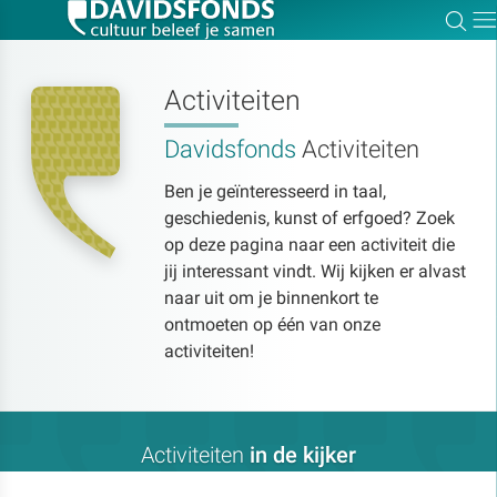
Zoe
Dir
Activiteiten
Davidsfonds
Activiteiten
Zoek:
Ben je geïnteresseerd in taal,
geschiedenis, kunst of erfgoed? Zoek
Zoeken
op deze pagina naar een activiteit die
jij interessant vindt. Wij kijken er alvast
naar uit om je binnenkort te
ontmoeten op één van onze
activiteiten!
Activiteiten
in de kijker